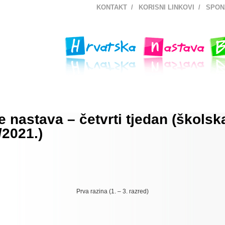
KONTAKT
KORISNI LINKOVI
SPON
e nastava – četvrti tjedan (školsk
/2021.)
Prva razina (1. – 3. razred)