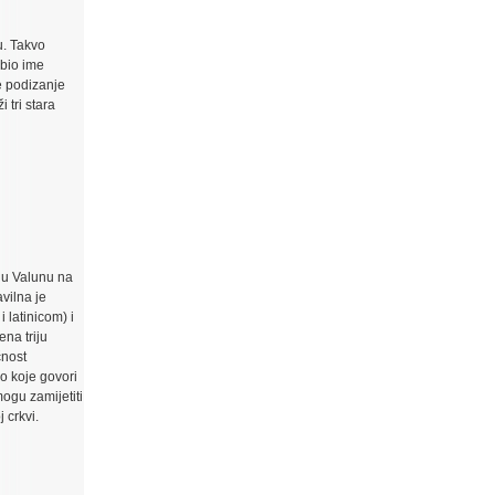
u. Takvo
obio ime
e podizanje
 tri stara
e u Valunu na
vilna je
 latinicom) i
na triju
čnost
o koje govori
mogu zamijetiti
 crkvi.