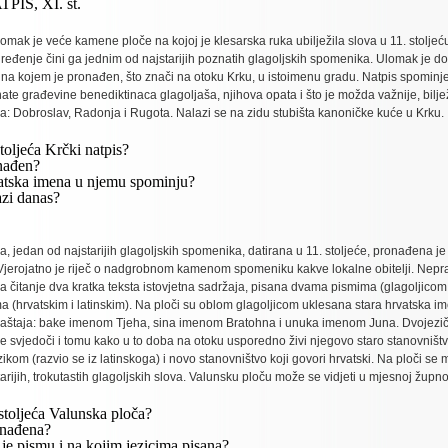
IS, XI. st.
lomak je veće kamene ploče na kojoj je klesarska ruka ubilježila slova u 11. stoljeć
eđenje čini ga jednim od najstarijih poznatih glagoljskih spomenika. Ulomak je d
na kojem je pronađen, što znači na otoku Krku, u istoimenu gradu. Natpis spominj
e građevine benediktinaca glagoljaša, njihova opata i što je možda važnije, bilježi
a: Dobroslav, Radonja i Rugota. Nalazi se na zidu stubišta kanoničke kuće u Krku.
stoljeća Krčki natpis?
nađen?
atska imena u njemu spominju?
azi danas?
, jedan od najstarijih glagoljskih spomenika, datirana u 11. stoljeće, pronađena j
Vjerojatno je riječ o nadgrobnom kamenom spomeniku kakve lokalne obitelji. Nepra
na čitanje dva kratka teksta istovjetna sadržaja, pisana dvama pismima (glagoljicom i
 (hrvatskim i latinskim). Na ploči su oblom glagoljicom uklesana stara hrvatska ime
araštaja: bake imenom Tjeha, sina imenom Bratohna i unuka imenom Juna. Dvojezi
e svjedoči i tomu kako u to doba na otoku usporedno živi njegovo staro stanovništv
kom (razvio se iz latinskoga) i novo stanovništvo koji govori hrvatski. Na ploči se 
arijih, trokutastih glagoljskih slova. Valunsku ploču može se vidjeti u mjesnoj župnoj
stoljeća Valunska ploča?
onađena?
e pismu i na kojim jezicima pisana?