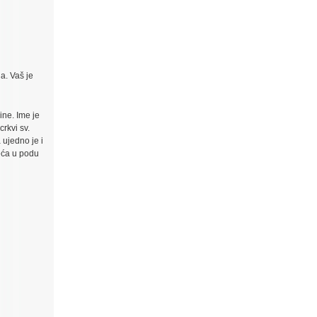
a. Vaš je
ine. Ime je
rkvi sv.
 ujedno je i
jeća u podu