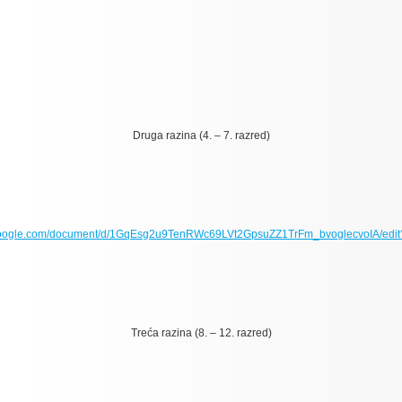
Druga razina (4. – 7. razred)
.google.com/document/d/1GqEsg2u9TenRWc69LVt2GpsuZZ1TrFm_bvoglecvoIA/edit
Treća razina (8. – 12. razred)