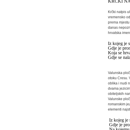
KRČKI NATP
Krčki natpis u
vremensko odr
prema mjestu 
danas nepoznat
hrvatska imen
Iz kojeg je 
Gdje je pro
Koja se hrv
Gdje se nal
Valunska ploča
otoku Cresu. 
oblika i nudi 
dvama jezicima
obiteljskih n
Valunske ploč
romanskim jezi
elementi najst
Iz kojeg je 
Gdje je pr
Na kojemu j