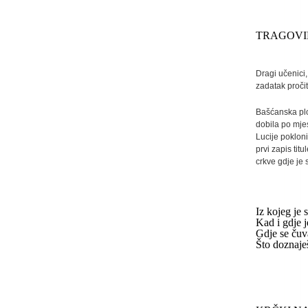
TRAGOVI
Dragi učenici
zadatak pročit
Bašćanska ploč
dobila po mjes
Lucije pokloni
prvi zapis ti
crkve gdje je
Iz kojeg je
Kad i gdje 
Gdje se čuv
Što doznaješ