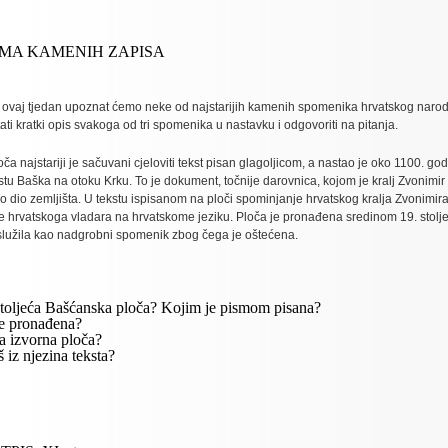
MA KAMENIH ZAPISA
, ovaj tjedan upoznat ćemo neke od najstarijih kamenih spomenika hrvatskog narod
ati kratki opis svakoga od tri spomenika u nastavku i odgovoriti na pitanja.
a najstariji je sačuvani cjeloviti tekst pisan glagoljicom, a nastao je oko 1100. god
tu Baška na otoku Krku. To je dokument, točnije darovnica, kojom je kralj Zvonimir c
o dio zemljišta. U tekstu ispisanom na ploči spominjanje hrvatskog kralja Zvonimira
tule hrvatskoga vladara na hrvatskome jeziku. Ploča je pronađena sredinom 19. stol
 služila kao nadgrobni spomenik zbog čega je oštećena.
 stoljeća Bašćanska ploča? Kojim je pismom pisana?
je pronađena?
a izvorna ploča?
 iz njezina teksta?