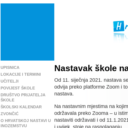
Nastavak škole na
UPISNICA
LOKACIJE I TERMINI
Od 11. siječnja 2021. nastava s
UČITELJI
odvija preko platforme Zoom i to
POVIJEST ŠKOLE
nastava.
DRUŠTVO PRIJATELJA
ŠKOLE
Na nastavnim mjestima na kojim
ŠKOLSKI KALENDAR
održavala preko Zooma – u istim
ZVONČIĆ
nastaviti održavati i od 11.1.2021
O HRVATSKOJ NASTAVI U
INOZEMSTVU
i uvijek, stoje na raspolaganju.